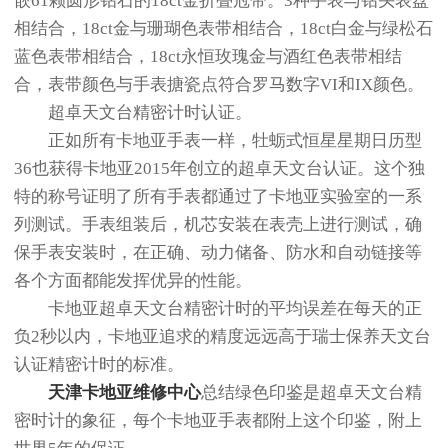
嵌61颗圆形钻石的18ct金折叠冠带。3种手表与钻头表盘
相结合，18ct金与珊瑚色表带相结合，18ct白金与绿松石
蓝色表带相结合，18ct永恒玫瑰金与酒红色表带相结
合，表带颜色与手表搪瓷点符合罗马数字VI和IX颜色。
超卓天文台精密计时认证。
正如所有卡地亚手表一样，牡蛎式恒星星期日历型
36也获得卡地亚2015年创立的超卓天文台认证。这个独
特的称号证明了所有手表都通过了卡地亚实验室的一系
列测试。手表组装后，机芯安装在表壳上进行测试，确
保手表安装时，在正确、动力储备、防水和自动链接等
各个方面都能发挥优异的性能。
卡地亚超卓天文台精密计时的平均误差在每天的正
负2秒以内，卡地亚追求的精度远远高于瑞士保养天文台
认证精密计时的标准。
天津卡地亚维修中心
总结绿色印鉴是超卓天文台精
密时计的象征，每个卡地亚手表都附上这个印鉴，附上