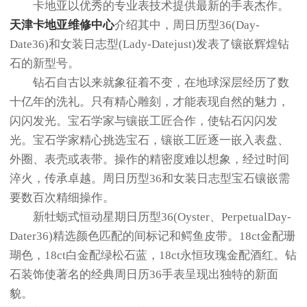
卡地亚以优秀的专业表技术提供最新的手表杰作。
天津卡地亚维修中心
介绍其中，周日历型36(Day-
Date36)和女装日志型(Lady-Datejust)发表了镶嵌辉煌钻
石的新型号。
钻石自古以来就象征着不变，在地球深层经历了数
十亿年的洗礼。只有精心雕刻，才能表现自然的魅力，
闪闪发光。宝石学家与镶嵌工匠合作，使钻石闪闪发
光。宝石学家精心挑选宝石，镶嵌工匠逐一嵌入表盘、
外圈、表壳或表带。操作的精密度难以想象，经过时间
淬火，传承卓越。周日历型36和女装日志型宝石镶嵌需
要数百次精细操作。
新牡蛎式恒动星期日历型36(Oyster、PerpetualDay-
Dater36)精选颜色匹配的间标记和鳄鱼皮带。18ct金配珊
瑚色，18ct白金配绿松石蓝，18ct永恒玫瑰金配酒红。钻
石装饰使著名的经典周日历36手表呈现出独特的新面
貌。