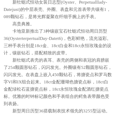
新牡蛎式恒动女装日志型(Oyster、Perpetualllady-
Datejust)的中层表壳、外圈、表盘和元首表带共镶有1，
089颗钻石，是将光辉凝聚在纤细手腕上的手表。
高贵典雅。
卡地亚新推出了3种镶嵌宝石牡蛎式恒动周日历型
36(OysterterpertualDay-Datet6)，色彩鲜艳，流光溢彩。
三种手表分别是18ct金、18ct白金和18ct永恒玫瑰金的设
计，镶嵌钻石，搭配精致的皮带。
新牡蛎式表壳的表耳、表壳的两侧和表冠的肩膀嵌
了254颗圆形钻石，闪闪发光。外圈镶有52颗圆形钻石，
闪闪发光。在表盘上嵌入450颗钻石，将搪瓷点和罗马数
字VI和IX组合起来。18ct金配珊瑚色搪瓷点标，18ct白
金配绿松石蓝搪瓷点标，18ct永恒玫瑰金配酒红搪瓷点
标。优雅的时钟标记颜色和手表组合的鳄鱼表带颜色受
到表扬。
新型周日历型36搭载制表技术领先的3255型运动。