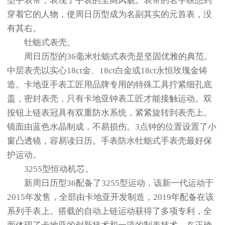
型手表带，表现了手表的至高风貌。表带的名字联想到
穿着它的人物，使周日历型成为名副其实的元首表，没
有其右。
牡蛎式表壳。
周日历型的36毫米牡蛎式表壳是坚固优雅的典范。
中层表壳以实心18ct金、18ct白金或18ct永恒玫瑰金铸
造。卡地亚手表工匠用品牌专用的特殊工具拧紧细孔底
盖，密封表壳，只有卡地亚钟表工匠才能接触运动。双
按钮上链表冠具有双重防水系统，紧紧旋转到表壳上。
镜面由蓝色水晶制成，不易损伤。3点钟的位置设置了小
窗凸透镜，容易读日历。手表防水牡蛎式手表壳最好保
护运动。
3255型恒动机芯。
新周日历型36配备了3255型运动，该新一代运动于
2015年发售，全部由卡地亚开发制造，2019年配备在该
系列手表上。搭载的自动上链运动获得了多项专利，全