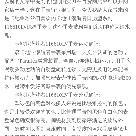
以前的文章中提到的他们的实力在百货商店里可以开两
家店一样，这在手表行业很少见。今天我给大家带来的
是卡地亚粉丝们喜欢的卡地亚潜航者日历型系列
116610LV绿盘手表，这个手表被粉丝们亲切地称为绿水
鬼。
卡地亚潜航者116610LV手表运动简评:
该卡地亚潜航者手表采用瑞士天文台认证的运动，
配备了Paraflex减震装置。全自动连锁机械运动，用手腕
摆动驱动运动的自动盘旋转连锁，无需更换电池就能保
持运转动力，加强气密表壳使该手表的防水功能达到300
米，是潜水爱好者戴手表的优先事项。
卡地亚潜航者116610LV手表外观简评:
翠绿色的表盘对很多人来说是比较难控制的颜色，
也是比较受欢迎的颜色，比普通手表的黑色和白色的表
盘绿色确实很漂亮。陶瓷材质刻度循序渐进的旋转外
圈，随时可以看到减压时间，高硬度的蓝水晶玻璃镜也