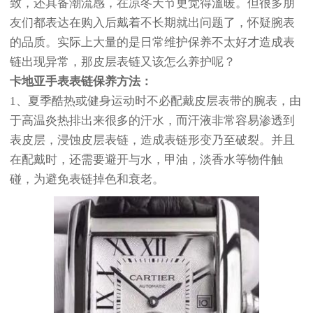
致，还具备潮流感，在凉冬天节更觉得溫暖。但很多朋
友们都表达在购入后戴着不长期就出问题了，怀疑腕表
的品质。实际上大量的是日常维护保养不太好才造成表
链出现异常，那皮层表链又该怎么养护呢？
卡地亚手表表链保养方法：
1、夏季酷热或健身运动时不必配戴皮层表带的腕表，由
于高温炎热排出来很多的汗水，而汗液非常容易渗透到
表皮层，浸蚀皮层表链，造成表链形变乃至破裂。并且
在配戴时，还需要避开与水，甲油，淡香水等物件触
碰，为避免表链掉色和衰老。