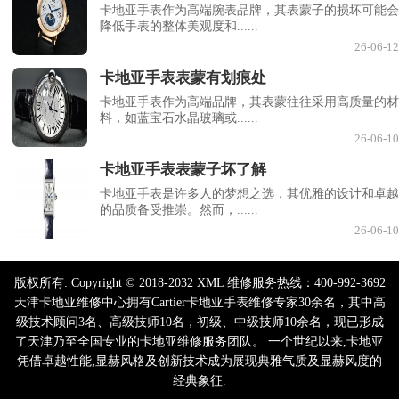
卡地亚手表作为高端腕表品牌，其表蒙子的损坏可能会
降低手表的整体美观度和......
26-06-12
卡地亚手表表蒙有划痕处
卡地亚手表作为高端品牌，其表蒙往往采用高质量的材
料，如蓝宝石水晶玻璃或......
26-06-10
卡地亚手表表蒙子坏了解
卡地亚手表是许多人的梦想之选，其优雅的设计和卓越
的品质备受推崇。然而，......
26-06-10
版权所有:
Copyright © 2018-2032 XML 维修服务热线：400-992-3692
天津卡地亚维修中心拥有Cartier卡地亚手表维修专家30余名，其中高
级技术顾问3名、高级技师10名，初级、中级技师10余名，现已形成
了天津乃至全国专业的卡地亚维修服务团队。 一个世纪以来,卡地亚
凭借卓越性能,显赫风格及创新技术成为展现典雅气质及显赫风度的
经典象征.