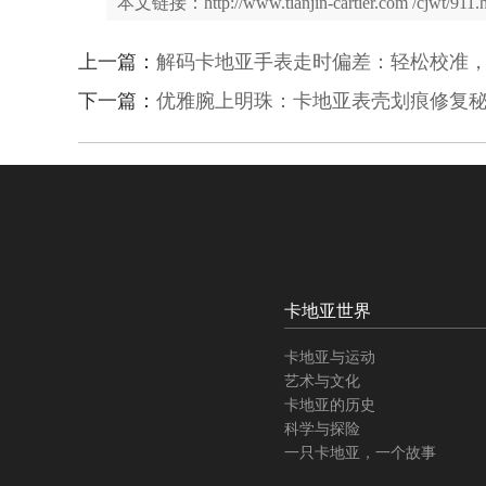
本文链接：http://www.tianjin-cartier.com /cjwt/911.
上一篇：
解码卡地亚手表走时偏差：轻松校准
下一篇：
优雅腕上明珠：卡地亚表壳划痕修复
卡地亚世界
卡地亚与运动
艺术与文化
卡地亚的历史
科学与探险
一只卡地亚，一个故事