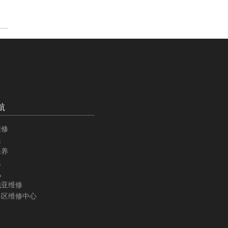
航
维修
换
保养
题
讯
地亚维修
各区维修中心