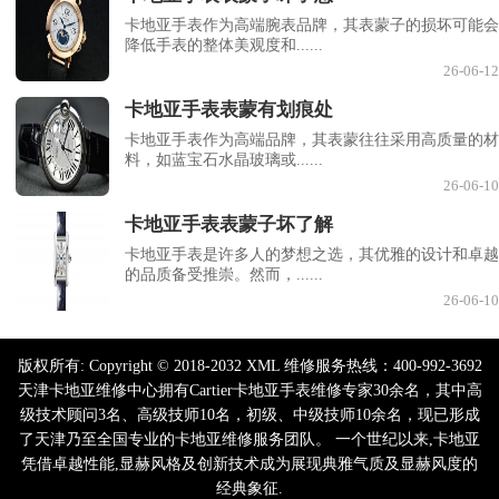
卡地亚手表作为高端腕表品牌，其表蒙子的损坏可能会
降低手表的整体美观度和......
26-06-12
卡地亚手表表蒙有划痕处
卡地亚手表作为高端品牌，其表蒙往往采用高质量的材
料，如蓝宝石水晶玻璃或......
26-06-10
卡地亚手表表蒙子坏了解
卡地亚手表是许多人的梦想之选，其优雅的设计和卓越
的品质备受推崇。然而，......
26-06-10
版权所有:
Copyright © 2018-2032 XML 维修服务热线：400-992-3692
天津卡地亚维修中心拥有Cartier卡地亚手表维修专家30余名，其中高
级技术顾问3名、高级技师10名，初级、中级技师10余名，现已形成
了天津乃至全国专业的卡地亚维修服务团队。 一个世纪以来,卡地亚
凭借卓越性能,显赫风格及创新技术成为展现典雅气质及显赫风度的
经典象征.